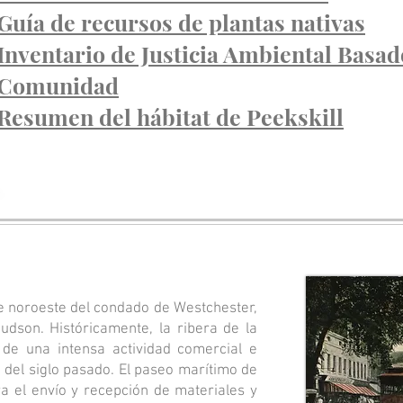
Guía de recursos de plantas nativas
Inventario de Justicia Ambiental Basad
Comunidad
Resumen del hábitat de Peekskill
te noroeste del condado de Westchester,
udson. Históricamente, la ribera de la
o de una intensa actividad comercial e
e del siglo pasado. El paseo marítimo de
a el envío y recepción de materiales y